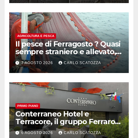
AGRICOLTURA E PESCA
Il pesce di Ferragosto ? Quasi
sempre straniero e allevato,
in sofferenza
7 AGOSTO 2026
CARLO SCATOZZA
PRIMO PIANO
Conterraneo Hotel e
Terracore, il gruppo Ferraro
amplia l’ ospitalità e il gusto
6 AGOSTO 2026
CARLO SCATOZZA
alle porte di Caserta