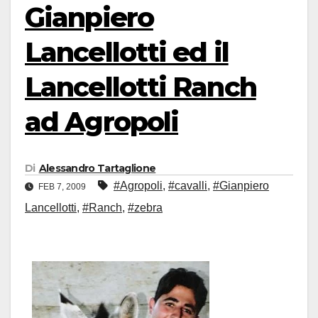
Gianpiero
Lancellotti ed il
Lancellotti Ranch
ad Agropoli
Di
Alessandro Tartaglione
#Agropoli
,
#cavalli
,
#Gianpiero
FEB 7, 2009
Lancellotti
,
#Ranch
,
#zebra