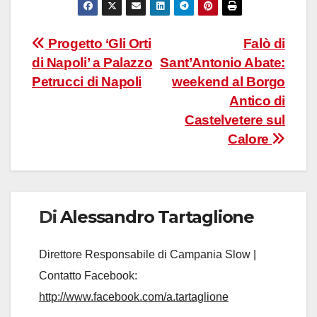
Navigazione
Progetto ‘Gli Orti
Falò di
di Napoli’ a Palazzo
Sant’Antonio Abate:
articoli
Petrucci di Napoli
weekend al Borgo
Antico di
Castelvetere sul
Calore
Di
Alessandro Tartaglione
Direttore Responsabile di Campania Slow |
Contatto Facebook:
http://www.facebook.com/a.tartaglione