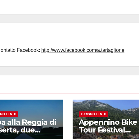
Contatto Facebook:
http://www.facebook.com/a.tartaglione
SMO LENTO
TURISMO LENTO
a alla Reggia di
Appennino Bike
serta, due
Tour Festival
puntamenti per
arriva in