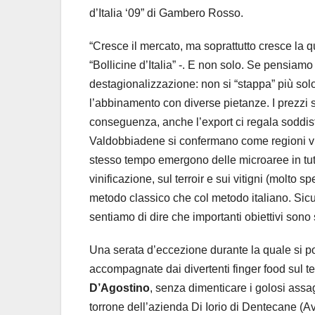
d’Italia ‘09” di Gambero Rosso.
“Cresce il mercato, ma soprattutto cresce la q
“Bollicine d’Italia” -. E non solo. Se pensiamo
destagionalizzazione: non si “stappa” più solo 
l’abbinamento con diverse pietanze. I prezzi 
conseguenza, anche l’export ci regala soddis
Valdobbiadene si confermano come regioni vit
stesso tempo emergono delle microaree in tutt
vinificazione, sul terroir e sui vitigni (molto s
metodo classico che col metodo italiano. Sicu
sentiamo di dire che importanti obiettivi sono s
Una serata d’eccezione durante la quale si potr
accompagnate dai divertenti finger food sul t
D’Agostino
, senza dimenticare i golosi assag
torrone dell’azienda Di Iorio di Dentecane (Ave