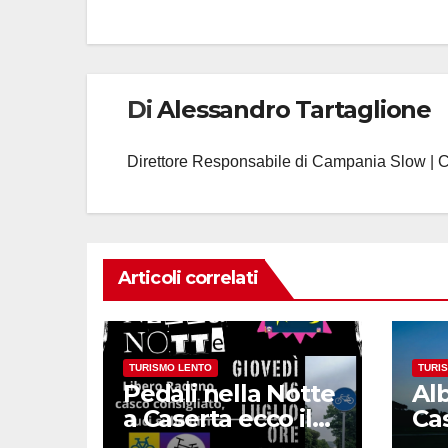
articoli
Di
Alessandro Tartaglione
Direttore Responsabile di Campania Slow | 
Articoli correlati
TURISMO LENTO
TURI
Pedali nella Notte
Alb
a Caserta ecco il
Ca
quarto
ap