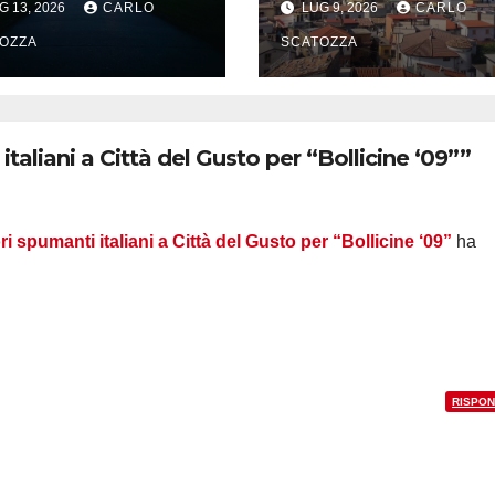
G 13, 2026
CARLO
LUG 9, 2026
CARLO
ere la magia
Campania,
OZZA
appuntamento 
SCATOZZA
Valle Agricola
italiani a Città del Gusto per “Bollicine ‘09””
ori spumanti italiani a Città del Gusto per “Bollicine ‘09”
ha
RISPON