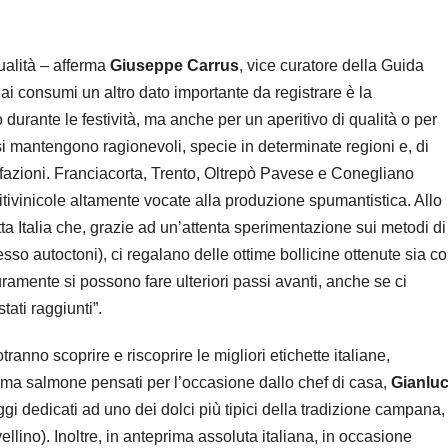
ualità – afferma
Giuseppe Carrus
, vice curatore della Guida
 ai consumi un altro dato importante da registrare è la
durante le festività, ma anche per un aperitivo di qualità o per
si mantengono ragionevoli, specie in determinate regioni e, di
fazioni. Franciacorta, Trento, Oltrepò Pavese e Conegliano
ivinicole altamente vocate alla produzione spumantistica. Allo
a Italia che, grazie ad un’attenta sperimentazione sui metodi di
pesso autoctoni), ci regalano delle ottime bollicine ottenute sia co
ramente si possono fare ulteriori passi avanti, anche se ci
tati raggiunti”.
anno scoprire e riscoprire le migliori etichette italiane,
ema salmone pensati per l’occasione dallo chef di casa,
Gianlu
gi dedicati ad uno dei dolci più tipici della tradizione campana, 
llino). Inoltre, in anteprima assoluta italiana, in occasione