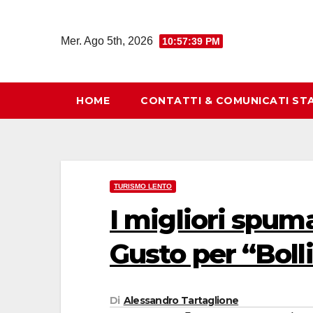
Salta
al
Mer. Ago 5th, 2026
10:57:40 PM
contenuto
HOME
CONTATTI & COMUNICATI ST
TURISMO LENTO
I migliori spuma
Gusto per “Bolli
Di
Alessandro Tartaglione