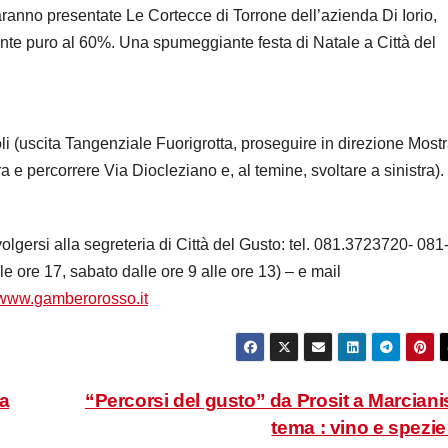
saranno presentate Le Cortecce di Torrone dell’azienda Di Iorio,
dente puro al 60%. Una spumeggiante festa di Natale a Città del
li (uscita Tangenziale Fuorigrotta, proseguire in direzione Most
a e percorrere Via Diocleziano e, al temine, svoltare a sinistra).
olgersi alla segreteria di Città del Gusto: tel. 081.3723720- 081
e ore 17, sabato dalle ore 9 alle ore 13) – e mail
www.gamberorosso.it
 a
“Percorsi del gusto” da Prosit a Marciani
tema : vino e spezi