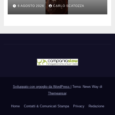
è nato a Caivano
6 AGOSTO 2026
CARLO SCATOZZA
Sviluppato con orgoglio da WordPress
|
Tema: News Way di
Themeansar
.
Home
Contatti & Comunicati Stampa
Privacy
Redazione