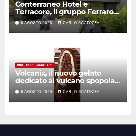
Conterraneo Hotel e
Terracore, il gruppo Ferraro
amplia l’ ospitalità e il gusto
6 AGOSTO 2026
CARLO SCATOZZA
alle porte di Caserta
DIRE, BERE, MANGIARE
Volcanix, il nuovo gelato
dedicato al vulcano spopola,
è nato a Caivano
6 AGOSTO 2026
CARLO SCATOZZA