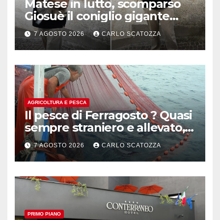
Matese in lutto, scomparso
Giosuè il coniglio gigante
pluripremiato
7 AGOSTO 2026
CARLO SCATOZZA
AGRICOLTURA E PESCA
Il pesce di Ferragosto ? Quasi
sempre straniero e allevato,
in sofferenza
7 AGOSTO 2026
CARLO SCATOZZA
PRIMO PIANO