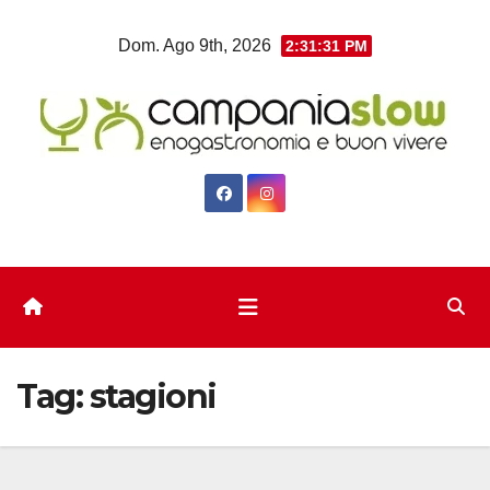
Salta
Dom. Ago 9th, 2026
2:31:31 PM
al
contenuto
Tag:
stagioni