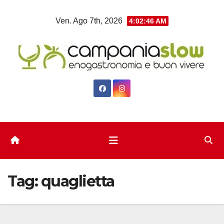
Salta
Ven. Ago 7th, 2026
4:02:47 AM
al
contenuto
Tag:
quaglietta