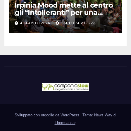
Irpinia Mood mette al centro
gli “Intolleranti” per una
rivoluzione sostenibile del
4 AGOSTO 2026
CARLO SCATOZZA
cibo
Sviluppato con orgoglio da WordPress
|
Tema: News Way di
Themeansar
.