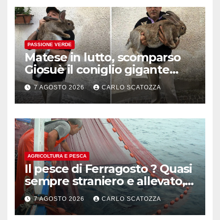
PASSIONE VERDE
Matese in lutto, scomparso
Giosuè il coniglio gigante
pluripremiato
7 AGOSTO 2026
CARLO SCATOZZA
AGRICOLTURA E PESCA
Il pesce di Ferragosto ? Quasi
sempre straniero e allevato,
in sofferenza
7 AGOSTO 2026
CARLO SCATOZZA