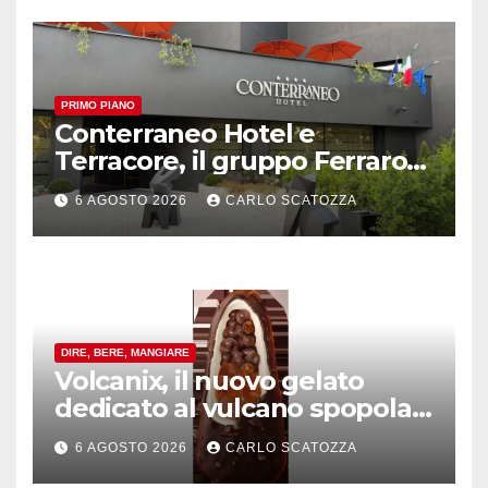
PRIMO PIANO
Conterraneo Hotel e
Terracore, il gruppo Ferraro
amplia l’ ospitalità e il gusto
6 AGOSTO 2026
CARLO SCATOZZA
alle porte di Caserta
DIRE, BERE, MANGIARE
Volcanix, il nuovo gelato
dedicato al vulcano spopola,
è nato a Caivano
6 AGOSTO 2026
CARLO SCATOZZA