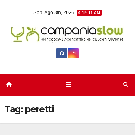
Salta
Sab. Ago 8th, 2026
4:19:11 AM
al
contenuto
Tag:
peretti