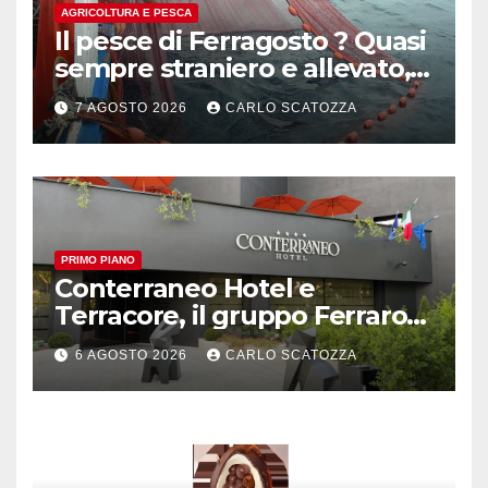
AGRICOLTURA E PESCA
Il pesce di Ferragosto ? Quasi
sempre straniero e allevato,
in sofferenza
7 AGOSTO 2026
CARLO SCATOZZA
PRIMO PIANO
Conterraneo Hotel e
Terracore, il gruppo Ferraro
amplia l’ ospitalità e il gusto
6 AGOSTO 2026
CARLO SCATOZZA
alle porte di Caserta