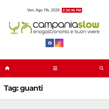
Salta
Ven. Ago 7th, 2026
2:26:47 PM
al
contenuto
Tag:
guanti