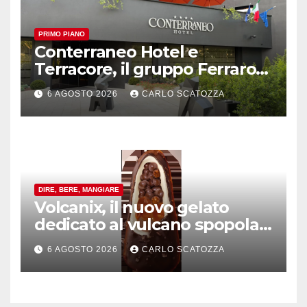
PRIMO PIANO
Conterraneo Hotel e
Terracore, il gruppo Ferraro
amplia l’ ospitalità e il gusto
6 AGOSTO 2026
CARLO SCATOZZA
alle porte di Caserta
DIRE, BERE, MANGIARE
Volcanix, il nuovo gelato
dedicato al vulcano spopola,
è nato a Caivano
6 AGOSTO 2026
CARLO SCATOZZA