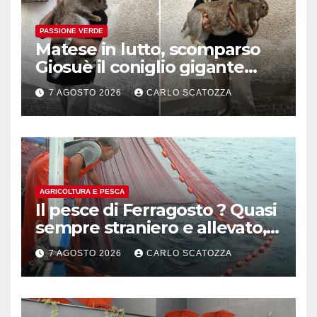
PASSIONE VERDE
Matese in lutto, scomparso
Giosuè il coniglio gigante
pluripremiato
7 AGOSTO 2026
CARLO SCATOZZA
AGRICOLTURA E PESCA
Il pesce di Ferragosto ? Quasi
sempre straniero e allevato,
in sofferenza
7 AGOSTO 2026
CARLO SCATOZZA