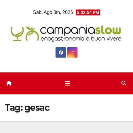
Salta
Sab. Ago 8th, 2026
5:32:55 PM
al
contenuto
Tag:
gesac