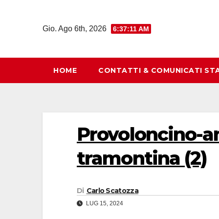
Salta
al
Gio. Ago 6th, 2026
6:37:12 AM
contenuto
HOME
CONTATTI & COMUNICATI ST
Provoloncino-am
tramontina (2)
Di
Carlo Scatozza
LUG 15, 2024