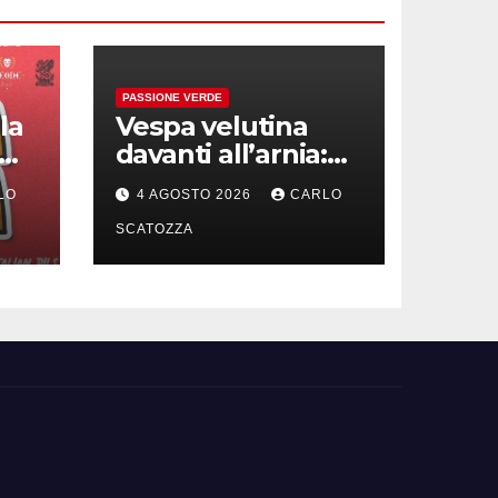
PASSIONE VERDE
la
Vespa velutina
davanti all’arnia:
scarica video da
LO
4 AGOSTO 2026
CARLO
co
TikTok prima che
ivo
il post sparisca
SCATOZZA
le