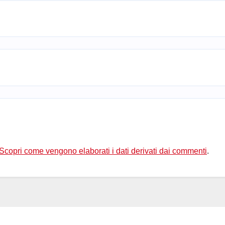
Scopri come vengono elaborati i dati derivati dai commenti
.