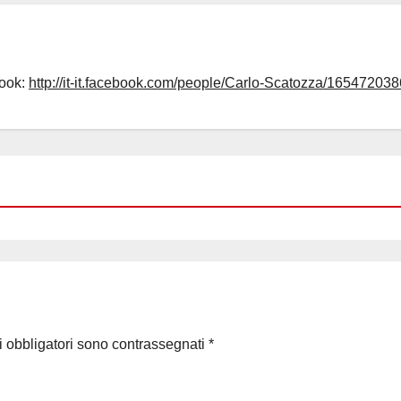
book:
http://it-it.facebook.com/people/Carlo-Scatozza/165472038
i obbligatori sono contrassegnati
*