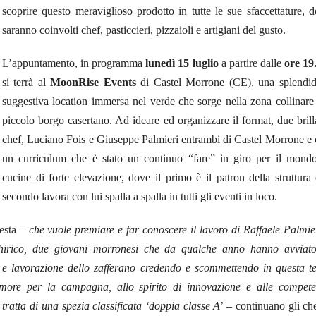
scoprire questo meraviglioso prodotto in tutte le sue sfaccettature, 
saranno coinvolti chef, pasticcieri, pizzaioli e artigiani del gusto.
L’appuntamento, in programma
lunedì 15 luglio
a partire dalle
ore 19
si terrà al
MoonRise Events
di Castel Morrone (CE), una splendid
suggestiva location immersa nel verde che sorge nella zona collinare
piccolo borgo casertano. Ad ideare ed organizzare il format, due brill
chef, Luciano Fois e Giuseppe Palmieri entrambi di Castel Morrone e
un curriculum che è stato un continuo “fare” in giro per il mond
cucine di forte elevazione, dove il primo è il patron della struttura 
secondo lavora con lui spalla a spalla in tutti gli eventi in loco.
festa –
che vuole premiare e far conoscere il lavoro di Raffaele Palmie
hirico, due giovani
morronesi che da qualche anno hanno avviato
e e lavorazione dello zafferano credendo e scommettendo in questa t
amore per la campagna, allo spirito di innovazione e alle compet
i tratta di una spezia classificata ‘doppia classe A’
– continuano gli ch