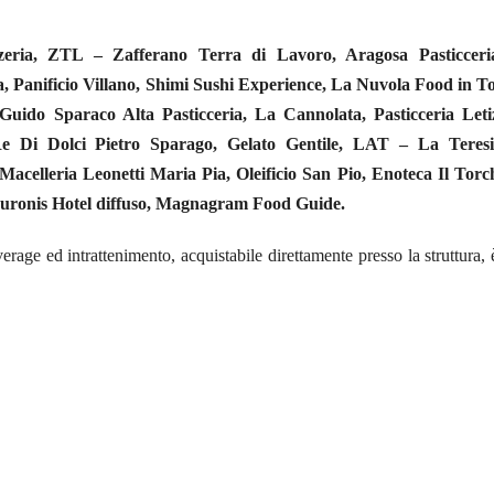
izzeria, ZTL – Zafferano Terra di Lavoro, Aragosa Pasticceri
a, Panificio Villano, Shimi Sushi Experience, La Nuvola Food in T
o, Guido Sparaco Alta Pasticceria, La Cannolata, Pasticceria Leti
, Re Di Dolci Pietro Sparago, Gelato Gentile, LAT – La Teresi
 Macelleria Leonetti Maria Pia, Oleificio San Pio, Enoteca Il Torc
Muronis Hotel diffuso, Magnagram Food Guide.
erage ed intrattenimento, acquistabile direttamente presso la struttura, 