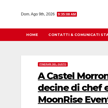
Salta
al
Dom. Ago 9th, 2026
9:35:09 AM
contenuto
HOME
CONTATTI & COMUNICATI ST
ITINERARI DEL GUSTO
A Castel Morron
decine di chef e
MoonRise Even