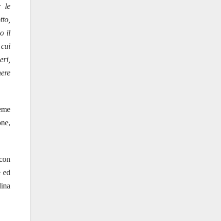
 le
tto,
o il
 cui
eri,
nere
eme
one,
 con
e ed
dina