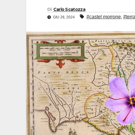
Di
Carlo Scatozza
#castel morrone
,
#terr
GIU 28, 2024