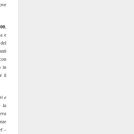
dove
.00
,
a e
 del
anti
 con
o in
e il
ri e
 la
erra
enze
ef –