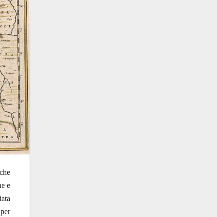
 che
ne e
iata
per