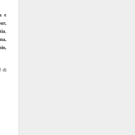
a e
our,
zia
,
na,
hio,
è di