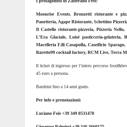
I protagonisti di Zafferano Fest:
Moonrise Events
,
Bronzetti ristorante e p
Panetteria, Agape Ristorante, Schettino Pizzeri
Il Castello ristorante-pizzeria, Pizzeria Nell
L’Era Glaciale, Luisè pasticceria-gelateria
Macelleria F.lli Casapulla, Caseificio Sparago,
Baretto99 cocktail factory, RCM Live, Terra 
Il ticket di ingresso per l’intero percorso food&bev
45 euro a persona.
Bambini fino a 14 anni gratis.
Per info e prenotazioni:
Luciano Fois +39 349 0531478
Giuseppe Palmieri +39 346 3660175