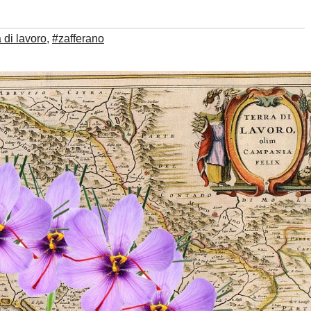
a di lavoro
,
#zafferano