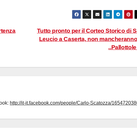
artenza
Tutto pronto per il Corteo Storico di 
Leucio a Caserta, non mancheranno
..Pallottol
book:
http://it-it.facebook.com/people/Carlo-Scatozza/165472038