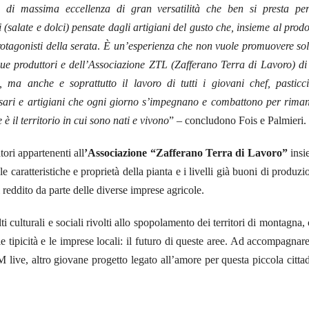
 di massima eccellenza di gran versatilità che ben si presta per
 (salate e dolci) pensate dagli artigiani del gusto che, insieme al prodo
otagonisti della serata
.
È un’esperienza che non vuole promuovere sol
due produttori e dell’Associazione ZTL (Zafferano Terra di Lavoro) di
, ma anche e soprattutto il lavoro di tutti i giovani chef, pasticci
casari e artigiani che ogni giorno s’impegnano e combattono per rima
 è il territorio in cui sono nati e vivono
” – concludono Fois e Palmieri.
tori appartenenti all
’Associazione “Zafferano Terra di Lavoro”
insi
e caratteristiche e proprietà della pianta e i livelli già buoni di produzi
 reddito da parte delle diverse imprese agricole.
i culturali e sociali rivolti allo spopolamento dei territori di montagna,
o le tipicità e le imprese locali: il futuro di queste aree. Ad accompagnar
live, altro giovane progetto legato all’amore per questa piccola citta