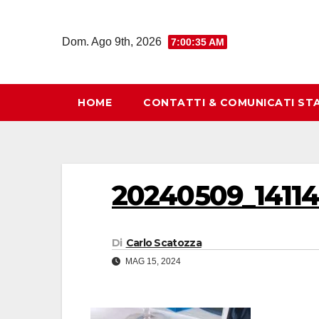
Salta
al
Dom. Ago 9th, 2026
7:00:36 AM
contenuto
HOME
CONTATTI & COMUNICATI ST
20240509_1411
Di
Carlo Scatozza
MAG 15, 2024