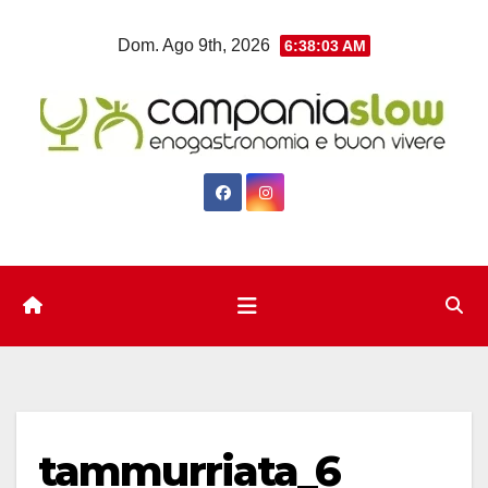
Salta
Dom. Ago 9th, 2026
6:38:04 AM
al
contenuto
tammurriata_6