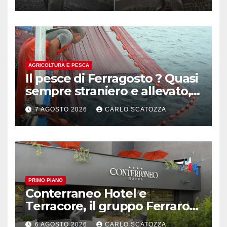
AGRICOLTURA E PESCA
Il pesce di Ferragosto ? Quasi
sempre straniero e allevato,
in sofferenza
7 AGOSTO 2026
CARLO SCATOZZA
PRIMO PIANO
Conterraneo Hotel e
Terracore, il gruppo Ferraro
amplia l’ ospitalità e il gusto
6 AGOSTO 2026
CARLO SCATOZZA