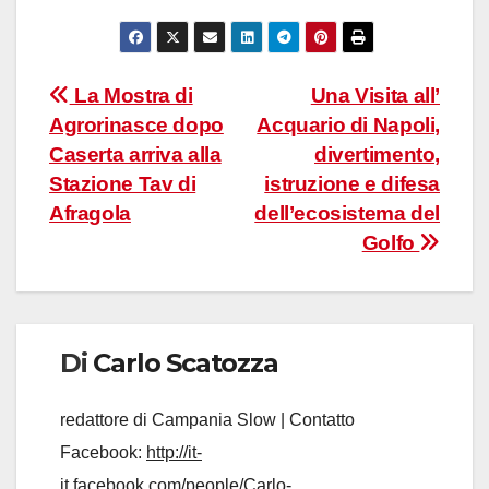
Navigazione
La Mostra di
Una Visita all’
Agrorinasce dopo
Acquario di Napoli,
articoli
Caserta arriva alla
divertimento,
Stazione Tav di
istruzione e difesa
Afragola
dell’ecosistema del
Golfo
Di
Carlo Scatozza
redattore di Campania Slow | Contatto
Facebook:
http://it-
it.facebook.com/people/Carlo-