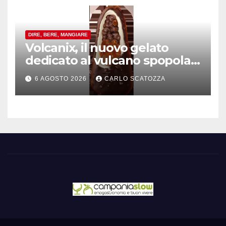
DIRE, BERE, MANGIARE
Volcanix, il nuovo gelato
dedicato al vulcano spopola,
è nato a Caivano
6 AGOSTO 2026
CARLO SCATOZZA