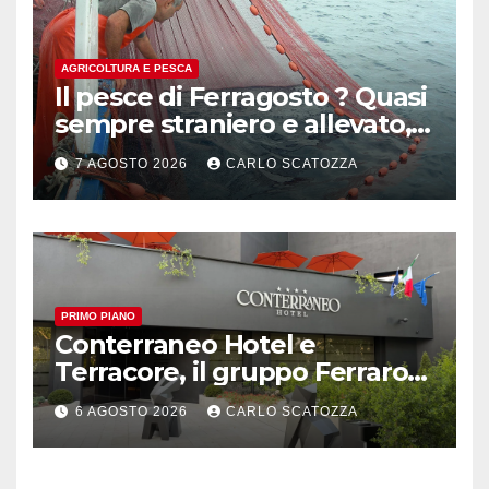
AGRICOLTURA E PESCA
Il pesce di Ferragosto ? Quasi
sempre straniero e allevato,
in sofferenza
7 AGOSTO 2026
CARLO SCATOZZA
PRIMO PIANO
Conterraneo Hotel e
Terracore, il gruppo Ferraro
amplia l’ ospitalità e il gusto
6 AGOSTO 2026
CARLO SCATOZZA
alle porte di Caserta