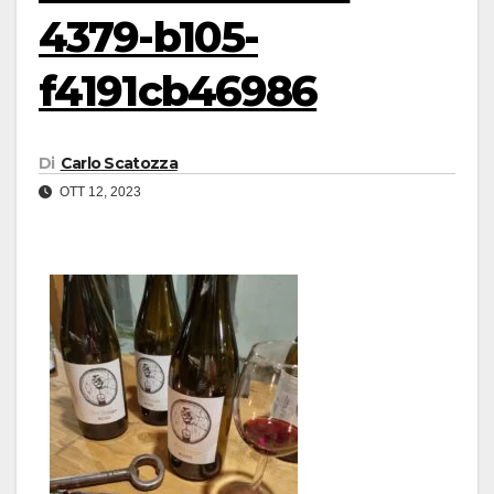
4379-b105-
f4191cb46986
Di
Carlo Scatozza
OTT 12, 2023