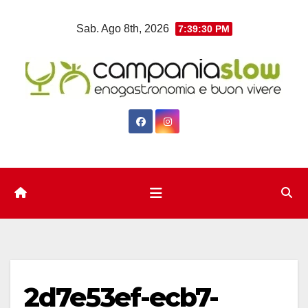
Salta
Sab. Ago 8th, 2026
7:39:31 PM
al
contenuto
2d7e53ef-ecb7-