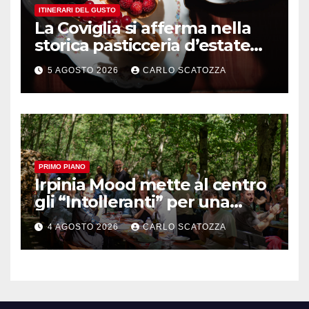
ITINERARI DEL GUSTO
La Coviglia si afferma nella
storica pasticceria d’estate
ma il top rimane la
5 AGOSTO 2026
CARLO SCATOZZA
sfogliatella, in diretta da
Pintauro
PRIMO PIANO
Irpinia Mood mette al centro
gli “Intolleranti” per una
rivoluzione sostenibile del
4 AGOSTO 2026
CARLO SCATOZZA
cibo