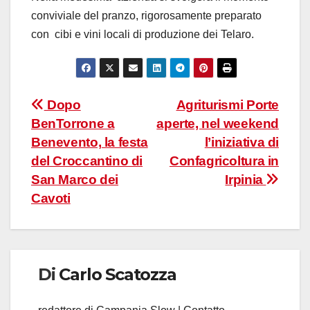
conviviale del pranzo, rigorosamente preparato
con
cibi e vini locali di produzione dei Telaro.
Navigazione
Dopo
Agriturismi Porte
BenTorrone a
aperte, nel weekend
articoli
Benevento, la festa
l’iniziativa di
del Croccantino di
Confagricoltura in
San Marco dei
Irpinia
Cavoti
Di
Carlo Scatozza