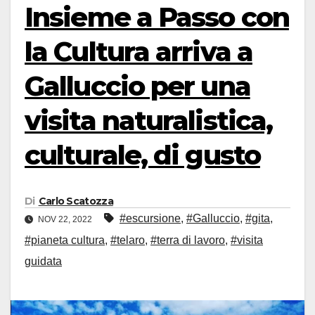
Insieme a Passo con
la Cultura arriva a
Galluccio per una
visita naturalistica,
culturale, di gusto
Di
Carlo Scatozza
#escursione
,
#Galluccio
,
#gita
,
NOV 22, 2022
#pianeta cultura
,
#telaro
,
#terra di lavoro
,
#visita
guidata