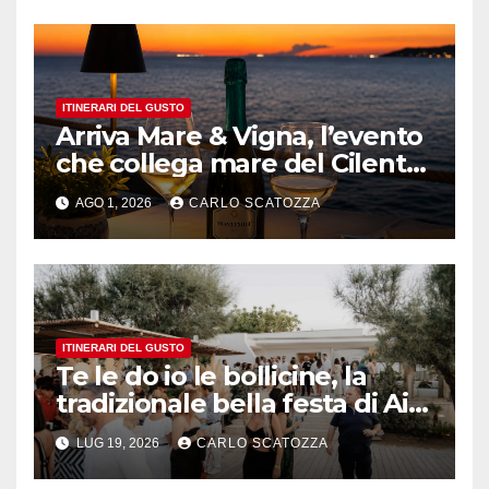
Pintauro
ITINERARI DEL GUSTO
Arriva Mare & Vigna, l’evento
che collega mare del Cilento
e vini irpini
AGO 1, 2026
CARLO SCATOZZA
ITINERARI DEL GUSTO
Te le do io le bollicine, la
tradizionale bella festa di Ais
Napoli
LUG 19, 2026
CARLO SCATOZZA