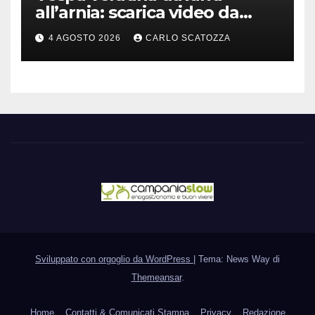
all’arnia: scarica video da
TikTok prima che il post
4 AGOSTO 2026
CARLO SCATOZZA
sparisca
Sviluppato con orgoglio da WordPress
|
Tema: News Way di
Themeansar
.
Home
Contatti & Comunicati Stampa
Privacy
Redazione