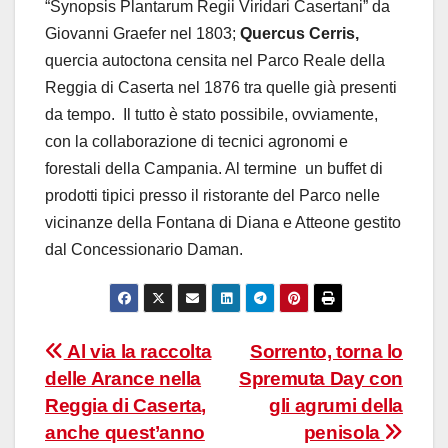
“Synopsis Plantarum Regii Viridari Casertani” da
Giovanni Graefer nel 1803;
Quercus Cerris,
quercia autoctona censita nel Parco Reale della
Reggia di Caserta nel 1876 tra quelle già presenti
da tempo.
Il tutto è stato possibile, ovviamente,
con la collaborazione di tecnici agronomi e
forestali della Campania. Al termine un buffet di
prodotti tipici presso il ristorante del Parco nelle
vicinanze della Fontana di Diana e Atteone gestito
dal Concessionario Daman.
Navigazione
Al via la raccolta
Sorrento, torna lo
delle Arance nella
Spremuta Day con
articoli
Reggia di Caserta,
gli agrumi della
anche quest’anno
penisola