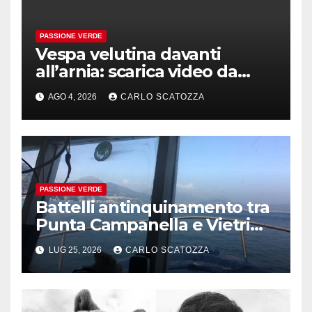
PASSIONE VERDE
Vespa velutina davanti
all’arnia: scarica video da
TikTok prima che il post
AGO 4, 2026
CARLO SCATOZZA
sparisca
PASSIONE VERDE
Battelli antinquinamento tra
Punta Campanella e Vietri
sul Mare
LUG 25, 2026
CARLO SCATOZZA