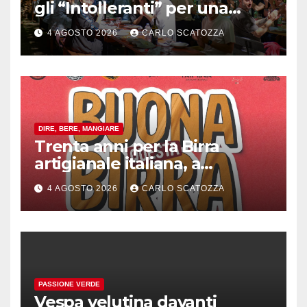
gli “Intolleranti” per una
rivoluzione sostenibile del
4 AGOSTO 2026
CARLO SCATOZZA
cibo
DIRE, BERE, MANGIARE
Trenta anni per la Birra
artigianale italiana, a
Pomigliano d’arco evento
4 AGOSTO 2026
CARLO SCATOZZA
celebrativo con birra speciale
PASSIONE VERDE
Vespa velutina davanti