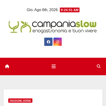
Salta
Gio. Ago 6th, 2026
9:24:52 AM
al
contenuto
PASSIONE VERDE