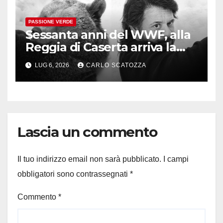
PASSIONE VERDE
Sessanta anni del WWF, alla
Reggia di Caserta arriva la
mostra del Panda
LUG 6, 2026
CARLO SCATOZZA
Lascia un commento
Il tuo indirizzo email non sarà pubblicato.
I campi
obbligatori sono contrassegnati
*
Commento
*