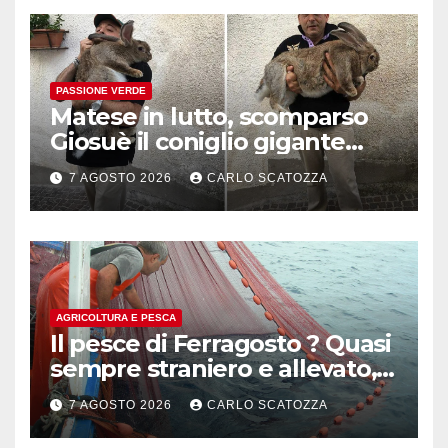
PASSIONE VERDE
Matese in lutto, scomparso
Giosuè il coniglio gigante
pluripremiato
7 AGOSTO 2026
CARLO SCATOZZA
AGRICOLTURA E PESCA
Il pesce di Ferragosto ? Quasi
sempre straniero e allevato,
in sofferenza
7 AGOSTO 2026
CARLO SCATOZZA