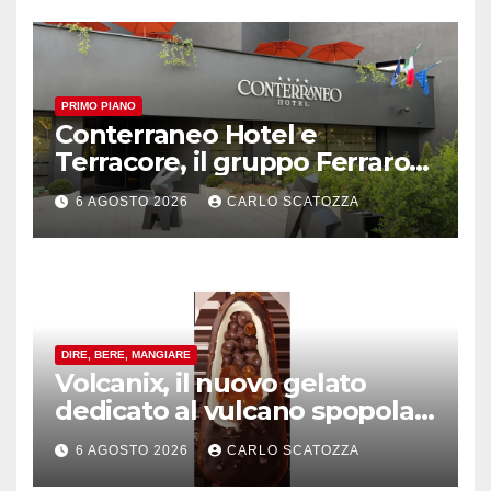
PRIMO PIANO
Conterraneo Hotel e
Terracore, il gruppo Ferraro
amplia l’ ospitalità e il gusto
6 AGOSTO 2026
CARLO SCATOZZA
alle porte di Caserta
DIRE, BERE, MANGIARE
Volcanix, il nuovo gelato
dedicato al vulcano spopola,
è nato a Caivano
6 AGOSTO 2026
CARLO SCATOZZA