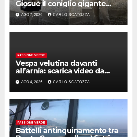
Giosuè il coniglio gigante
pluripremiato
AGO 7, 2026
CARLO SCATOZZA
PASSIONE VERDE
Vespa velutina davanti
all’arnia: scarica video da
TikTok prima che il post
AGO 4, 2026
CARLO SCATOZZA
sparisca
PASSIONE VERDE
Battelli antinquinamento tra