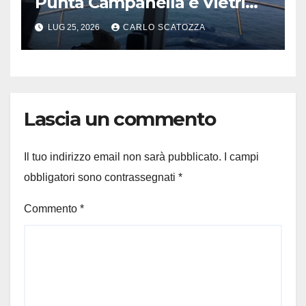
Punta Campanella e Vietri
sul Mare
LUG 25, 2026
CARLO SCATOZZA
Lascia un commento
Il tuo indirizzo email non sarà pubblicato.
I campi
obbligatori sono contrassegnati
*
Commento
*