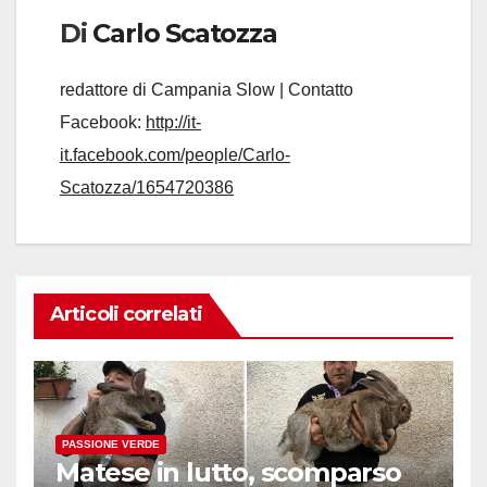
Di
Carlo Scatozza
redattore di Campania Slow | Contatto
Facebook:
http://it-
it.facebook.com/people/Carlo-
Scatozza/1654720386
Articoli correlati
PASSIONE VERDE
Matese in lutto, scomparso