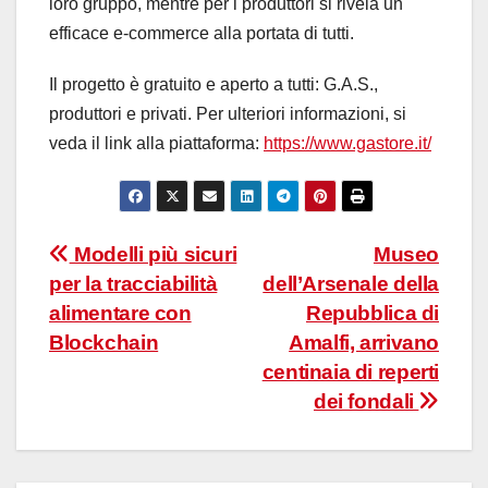
loro gruppo, mentre per i produttori si rivela un
efficace e-commerce alla portata di tutti.
Il progetto è gratuito e aperto a tutti: G.A.S.,
produttori e privati. Per ulteriori informazioni, si
veda il link alla piattaforma:
https://www.gastore.it/
Navigazione
Modelli più sicuri
Museo
per la tracciabilità
dell’Arsenale della
articoli
alimentare con
Repubblica di
Blockchain
Amalfi, arrivano
centinaia di reperti
dei fondali