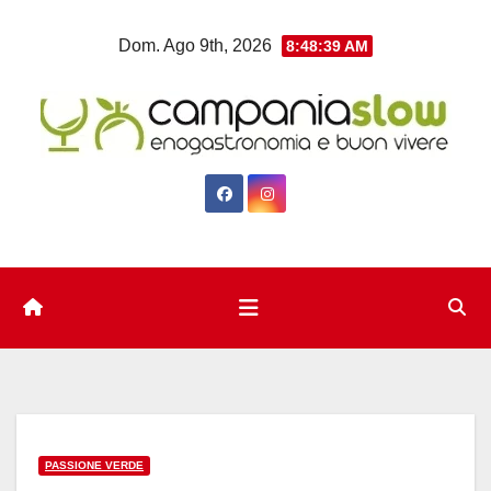
Salta
Dom. Ago 9th, 2026
8:48:39 AM
al
contenuto
PASSIONE VERDE