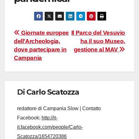
Navigazione
Giornate europee
Il Parco del Vesuvio
dell’Archeologia,
ha il suo Museo,
articoli
dove partecipare in
gestione al MAV
Campania
Di
Carlo Scatozza
redattore di Campania Slow | Contatto
Facebook:
http://it-
it.facebook.com/people/Carlo-
Scatozza/1654720386