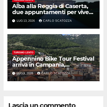
Alba alla Reggia di Caserta,
due appuntamenti per vivere
la magia
LUG 13, 2026
CARLO SCATOZZA
TURISMO LENTO
Appennino Bike Tour Festival
arriva in Campania,
appuntamento a Valle
LUG 9, 2026
CARLO SCATOZZA
Agricola
Lascia un commento