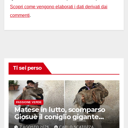
Scopri come vengono elaborati i dati derivati dai
commenti
.
Ti sei perso
PASSIONE VERDE
Matese in lutto, scomparso
Giosuè il coniglio gigante
pluripremiato
7 AGOSTO 2026
CARLO SCATOZZA