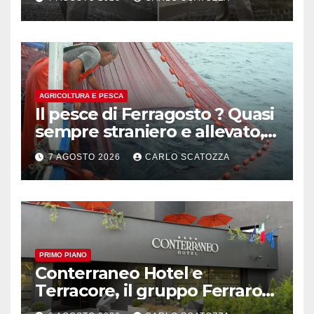
AGRICOLTURA E PESCA
Il pesce di Ferragosto ? Quasi
sempre straniero e allevato,
in sofferenza
7 AGOSTO 2026
CARLO SCATOZZA
PRIMO PIANO
Conterraneo Hotel e
Terracore, il gruppo Ferraro
amplia l’ ospitalità e il gusto