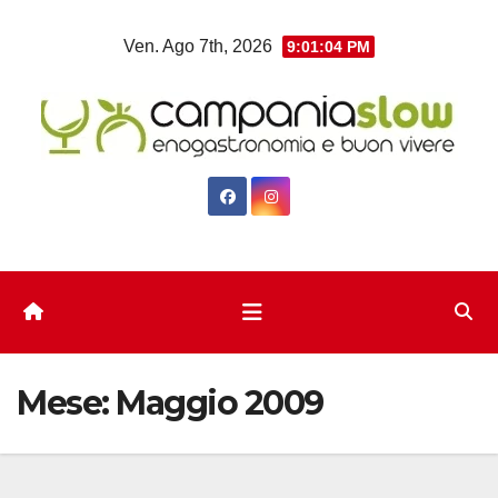
Salta
Ven. Ago 7th, 2026
9:01:04 PM
al
contenuto
Mese:
Maggio 2009