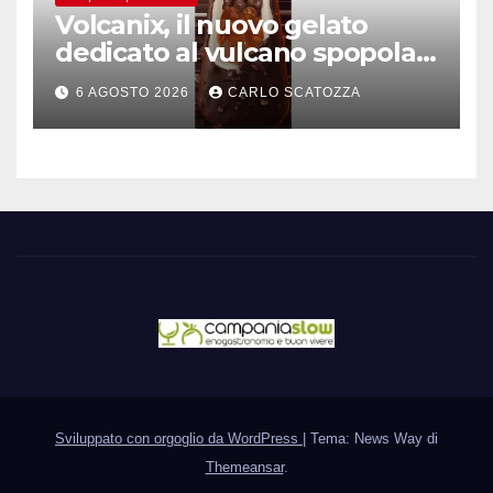
Volcanix, il nuovo gelato
dedicato al vulcano spopola,
è nato a Caivano
6 AGOSTO 2026
CARLO SCATOZZA
Sviluppato con orgoglio da WordPress
|
Tema: News Way di
Themeansar
.