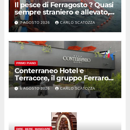
Il pesce di Ferragosto ? Quasi
sempre straniero e allevato,
in sofferenza
7 AGOSTO 2026
CARLO SCATOZZA
PRIMO PIANO
Conterraneo Hotel e
Terracore, il gruppo Ferraro
amplia l’ ospitalità e il gusto
6 AGOSTO 2026
CARLO SCATOZZA
alle porte di Caserta
DIRE, BERE, MANGIARE