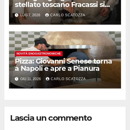
stellato toscano Fracassi si
trasferisce a Trentola
LUG 7, 2026
CARLO SCATOZZA
Ducenta
NOVITÀ ENOGASTRONOMICHE
Pizza: Giovanni Senese torna
a Napoli e apre a Pianura
GIU 11, 2026
CARLO SCATOZZA
Lascia un commento