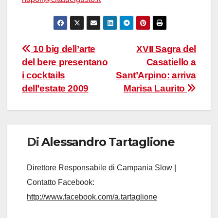
Navigazione
10 big dell’arte
XVII Sagra del
del bere presentano
Casatiello a
articoli
i cocktails
Sant’Arpino: arriva
dell’estate 2009
Marisa Laurito
Di
Alessandro Tartaglione
Direttore Responsabile di Campania Slow |
Contatto Facebook:
http://www.facebook.com/a.tartaglione