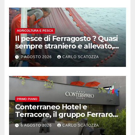
AGRICOLTURA E PESCA
Il pesce di Ferragosto ? Quasi
sempre straniero e allevato,
in sofferenza
7 AGOSTO 2026
CARLO SCATOZZA
PRIMO PIANO
Conterraneo Hotel e
Terracore, il gruppo Ferraro
amplia l’ ospitalità e il gusto
6 AGOSTO 2026
CARLO SCATOZZA
alle porte di Caserta