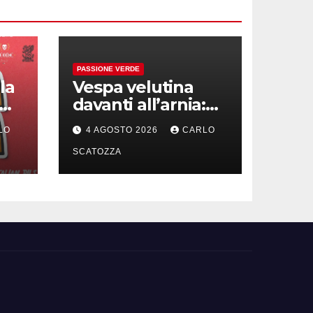
PASSIONE VERDE
la
Vespa velutina
davanti all’arnia:
scarica video da
LO
4 AGOSTO 2026
CARLO
co
TikTok prima che
ivo
il post sparisca
SCATOZZA
le