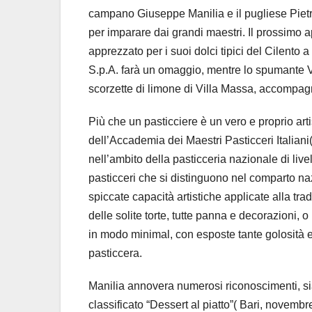
campano Giuseppe Manilia e il pugliese Pietr
per imparare dai grandi maestri. Il prossimo
apprezzato per i suoi dolci tipici del Cilento a 
S.p.A. farà un omaggio, mentre lo spumante Vesu
scorzette di limone di Villa Massa, accompag
Più che un pasticciere è un vero e proprio art
dell’Accademia dei Maestri Pasticceri Italian
nell’ambito della pasticceria nazionale di liv
pasticceri che si distinguono nel comparto naz
spiccate capacità artistiche applicate alla tra
delle solite torte, tutte panna e decorazioni, 
in modo minimal, con esposte tante golosità e
pasticcera.
Manilia annovera numerosi riconoscimenti, sia 
classificato “Dessert al piatto”( Bari, novembre