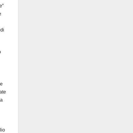
e”
e
 di
o
ce
ate
ma
lio