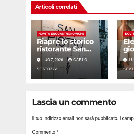
Articoli correlati
NOVITÀ ENOGASTRONOMICHE
NOVI
Riapre lo storico
El
ristorante San
gio
Pietro a Cetara,
ste
LUG 7, 2026
CARLO
LU
investe il gruppo
Fra
Armatore
SCATOZZA
tra
SCAT
Tr
Lascia un commento
Il tuo indirizzo email non sarà pubblicato.
I camp
Commento
*