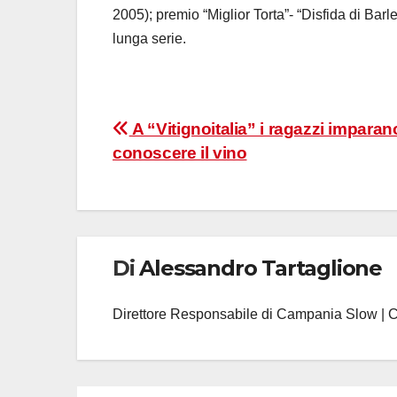
2005); premio “Miglior Torta”- “Disfida di Barle
lunga serie.
Navigazione
A “Vitignoitalia” i ragazzi imparan
conoscere il vino
articoli
Di
Alessandro Tartaglione
Direttore Responsabile di Campania Slow | 