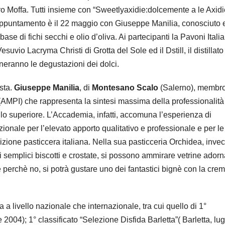
o Moffa. Tutti insieme con “Sweetlyaxidie:dolcemente a le Axidi
 appuntamento è il 22 maggio con Giuseppe Manilia, conosciuto 
base di fichi secchi e olio d’oliva. Ai partecipanti la Pavoni Italia
vio Lacryma Christi di Grotta del Sole ed il Dstill, il distillato
neranno le degustazioni dei dolci.
ista.
Giuseppe Manilia
, di
Montesano Scalo
(Salerno), membr
i(AMPI) che rappresenta la sintesi massima della professionalità
ello superiore. L’Accademia, infatti, accomuna l’esperienza di
ionale per l’elevato apporto qualitativo e professionale e per le
dizione pasticcera italiana. Nella sua pasticceria Orchidea, inve
o i semplici biscotti e crostate, si possono ammirare vetrine adorn
 perchè no, si potrà gustare uno dei fantastici bignè con la cre
a livello nazionale che internazionale, tra cui quello di 1°
 2004); 1° classificato “Selezione Disfida Barletta”( Barletta, lug