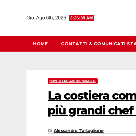
Salta
al
Gio. Ago 6th, 2026
3:26:40 AM
contenuto
HOME
CONTATTI & COMUNICATI ST
NOVITÀ ENOGASTRONOMICHE
La costiera com
più grandi chef 
Di
Alessandro Tartaglione