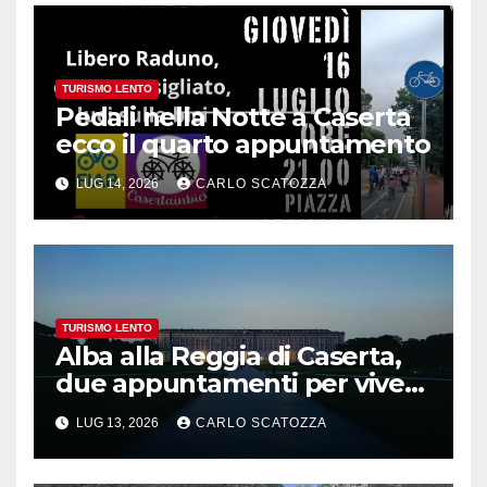
TURISMO LENTO
Pedali nella Notte a Caserta
ecco il quarto appuntamento
LUG 14, 2026
CARLO SCATOZZA
TURISMO LENTO
Alba alla Reggia di Caserta,
due appuntamenti per vivere
la magia
LUG 13, 2026
CARLO SCATOZZA