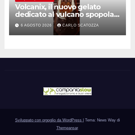
Volcanix, il nuovo gelato
dedicato al vulcano spopola,
è nato a Caivano
6 AGOSTO 2026
CARLO SCATOZZA
Sviluppato con orgoglio da WordPress
|
Tema: News Way di
Themeansar
.