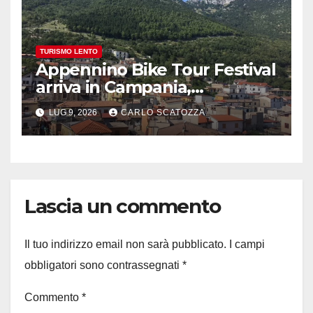
TURISMO LENTO
Appennino Bike Tour Festival
arriva in Campania,
appuntamento a Valle
LUG 9, 2026
CARLO SCATOZZA
Agricola
Lascia un commento
Il tuo indirizzo email non sarà pubblicato.
I campi
obbligatori sono contrassegnati
*
Commento
*