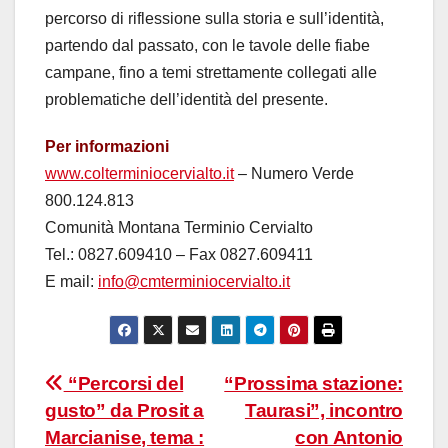
percorso di riflessione sulla storia e sull’identità,
partendo dal passato, con le tavole delle fiabe
campane, fino a temi strettamente collegati alle
problematiche dell’identità del presente.
Per informazioni
www.colterminiocervialto.it
– Numero Verde
800.124.813
Comunità Montana Terminio Cervialto
Tel.: 0827.609410 – Fax 0827.609411
E mail:
info@cmterminiocervialto.it
Navigazione
“Percorsi del
“Prossima stazione:
gusto” da Prosit a
Taurasi”, incontro
articoli
Marcianise, tema :
con Antonio