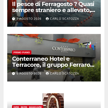
Il pesce di Ferragosto ? Quasi
sempre straniero e allevato,
in sofferenza
7 AGOSTO 2026
CARLO SCATOZZA
PRIMO PIANO
Conterraneo Hotel e
Terracore, il gruppo Ferraro
amplia l’ ospitalità e il gusto
6 AGOSTO 2026
CARLO SCATOZZA
alle porte di Caserta
DIRE, BERE, MANGIARE