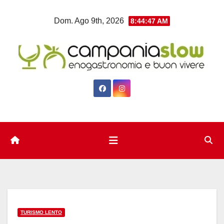
Salta
Dom. Ago 9th, 2026
8:44:47 AM
al
contenuto
TURISMO LENTO