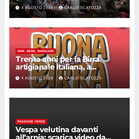
rivoluzione sostenibile del
4 AGOSTO 2026
CARLO SCATOZZA
cibo
DIRE, BERE, MANGIARE
Trenta anni per la Birra
artigianale italiana, a
Pomigliano d’arco evento
4 AGOSTO 2026
CARLO SCATOZZA
celebrativo con birra speciale
PASSIONE VERDE
Vespa velutina davanti
all’arnia: scarica video da