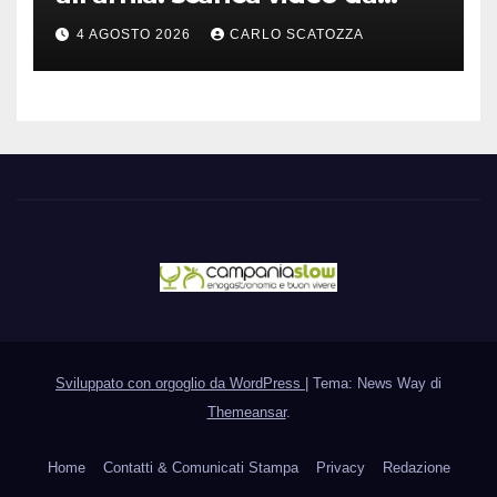
TikTok prima che il post
4 AGOSTO 2026
CARLO SCATOZZA
sparisca
Sviluppato con orgoglio da WordPress
|
Tema: News Way di
Themeansar
.
Home
Contatti & Comunicati Stampa
Privacy
Redazione