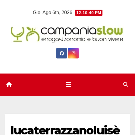
Salta
Gio. Ago 6th, 2026
12:10:40 PM
al
contenuto
lucaterrazzanoluisè