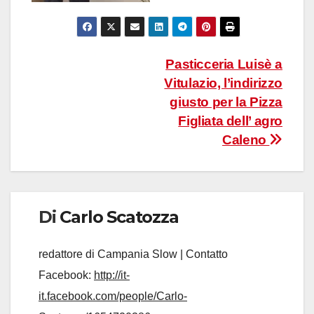
Navigazione
Pasticceria Luisè a
Vitulazio, l’indirizzo
articoli
giusto per la Pizza
Figliata dell’ agro
Caleno
Di
Carlo Scatozza
redattore di Campania Slow | Contatto
Facebook:
http://it-
it.facebook.com/people/Carlo-