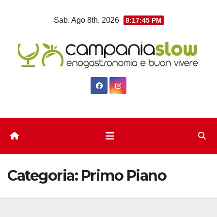
Salta
Sab. Ago 8th, 2026
8:17:46 PM
al
contenuto
Categoria:
Primo Piano