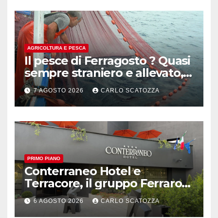
AGRICOLTURA E PESCA
Il pesce di Ferragosto ? Quasi
sempre straniero e allevato,
in sofferenza
7 AGOSTO 2026
CARLO SCATOZZA
PRIMO PIANO
Conterraneo Hotel e
Terracore, il gruppo Ferraro
amplia l’ ospitalità e il gusto
6 AGOSTO 2026
CARLO SCATOZZA
alle porte di Caserta