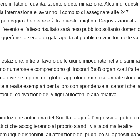
re in fatto di qualità, talento e determinazione. Alcuni di questi
lla internazionale, avranno il compito di assegnare alle 247
 punteggio che decreterà fra questi i migliori. Degustazioni alla
ll’evento e l’atteso risultato sarà reso pubblico soltanto domeni
gerà nella serata di gala aperta al pubblico i vincitori delle var
ifestazione, oltre al lavoro delle giurie impegnate nella disamina
te sono numerose e comprendono gli incontri BtoB organizzati fra le
i da diverse regioni del globo, approfondimenti su annate storich
idate a realtà esemplari per la loro corrispondenza ai canoni che l
todi di coltivazione dei vitigni autoctoni e alla relativa
roduzione autoctona del Sud Italia aprirà l’ingresso al pubblico
rici che accoglieranno al proprio stand i visitatori ma le altre
omunque disponibili all’attenzione del pubblico su appositi ban