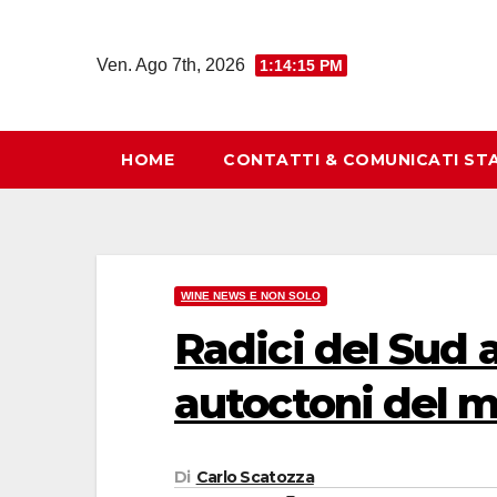
Salta
al
Ven. Ago 7th, 2026
1:14:16 PM
contenuto
HOME
CONTATTI & COMUNICATI ST
WINE NEWS E NON SOLO
Radici del Sud a
autoctoni del 
Di
Carlo Scatozza