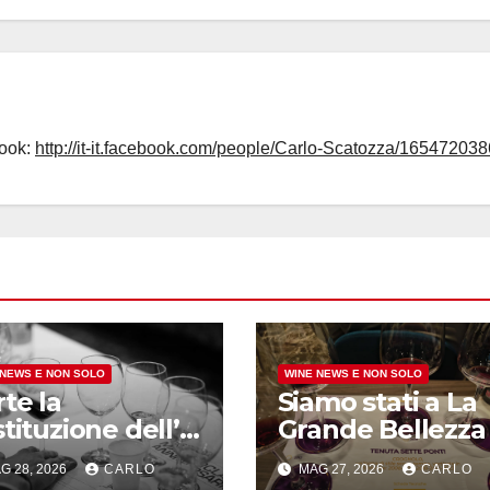
book:
http://it-it.facebook.com/people/Carlo-Scatozza/165472038
 NEWS E NON SOLO
WINE NEWS E NON SOLO
te la
Siamo stati a La
tituzione dell’
Grande Bellezza 
oteca
WinesCritic a
G 28, 2026
CARLO
MAG 27, 2026
CARLO
gionale del
Napoli, davvero