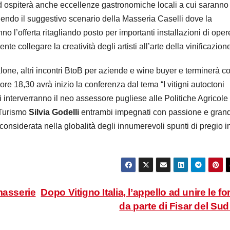
ud ospiterà anche eccellenze gastronomiche locali a cui saranno
ellendo il suggestivo scenario della Masseria Caselli dove la
o l’offerta ritagliando posto per importanti installazioni di oper
e collegare la creatività degli artisti all’arte della vinificazion
ne, altri incontri BtoB per aziende e wine buyer e terminerà co
 ore 18,30 avrà inizio la conferenza dal tema “I vitigni autoctoni
 interverranno il neo assessore pugliese alle Politiche Agricole
 Turismo
Silvia Godelli
entrambi impegnati con passione e gran
onsiderata nella globalità degli innumerevoli spunti di pregio i
masserie
Dopo Vitigno Italia, l’appello ad unire le fo
da parte di Fisar del Su