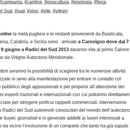
#campania
,
#cantine
,
#enocultura
,
#enologia
,
#fiera
,
el Sud
,
#sud
,
#vino
,
#vite
,
#vitigni
antine
la metà pugliesi e le restanti provenienti da Basilicata,
ia, Calabria, e Sicilia sono arrivate
a Carovigno dove dal 7
 9
giugno a Radici del Sud 2013
daranno vita al primo Salone
no da Vitigno Autoctono Meridionale.
ttori avranno la possibilità di scegliere tra le numerose attività
zzate in seno alla manifestazione per entrare in contatto col
 pubblico degli appassionati e per proporsi all’attenzione dei
i esperti nazionali e internazionali con cui potranno direttamen
ciare per stringere proficui rapporti commerciali. Interverranno
i a Radici del Sud autorevoli conoscitori del mondo dell’autocton
e buyer, giornalisti e in generale addetti ai lavori interessati a
e da vicino l’evoluzione di un comparto che tanto ha già saputo