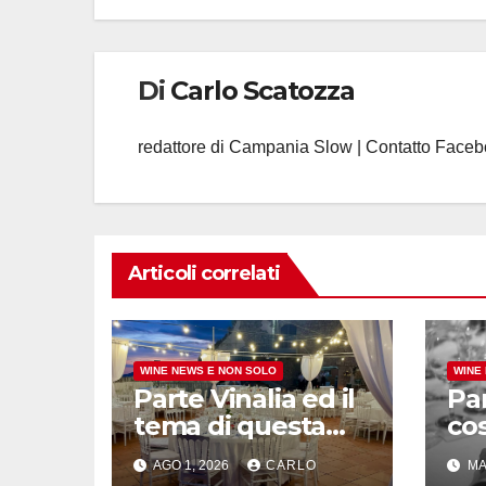
Di
Carlo Scatozza
redattore di Campania Slow | Contatto Face
Articoli correlati
WINE NEWS E NON SOLO
WINE
Parte Vinalia ed il
Par
tema di questa
cos
edizione è
En
AGO 1, 2026
CARLO
MA
“Sostegni”, l’arte
Re