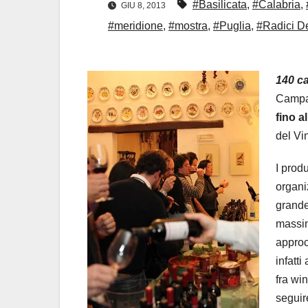
#Basilicata
,
#Calabria
,
GIU 8, 2013
#meridione
,
#mostra
,
#Puglia
,
#Radici D
140 c
Campan
fino al
del Vi
I produ
organi
grande
massim
approc
infatt
fra win
seguir