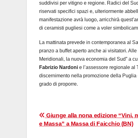
suddivisi per vitigno e regione. Radici del S
riservati specifici spazi e, ulteriormente abb
manifestazione avrà luogo, arricchirà quest’ann
di ceramisti pugliesi come a voler simbolicament
La mattinata prevede in contemporanea al Salo
pranzo a buffet aperto anche ai visitatori. Alle
Meridionali, la nuova economia del Sud” a cui
Fabrizio Nardoni
e l’assessore regionale al
discernimento nella promozione della Puglia c
grado di proporre.
Navigazione
Giunge alla nona edizione “Vini, 
e Massa” a Massa di Faicchio (BN)
articoli