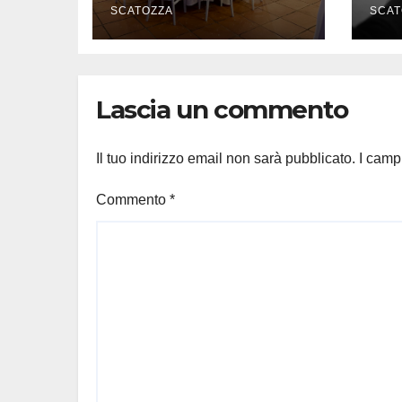
della vite per le
SCATOZZA
Ta
SCAT
connessioni
l’a
co
Lascia un commento
Il tuo indirizzo email non sarà pubblicato.
I camp
Commento
*