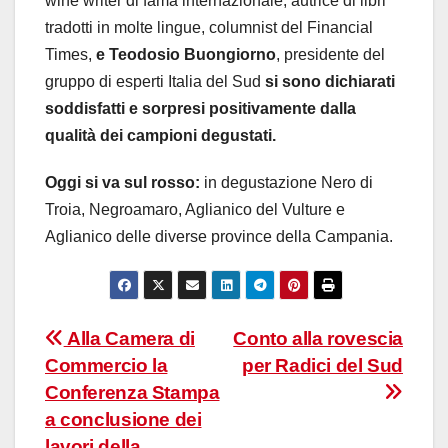
wine writer di fama internazionale, autrice di libri
tradotti in molte lingue, columnist del Financial
Times,
e Teodosio Buongiorno
, presidente del
gruppo di esperti Italia del Sud
si sono dichiarati
soddisfatti e sorpresi positivamente dalla
qualità dei campioni degustati.
Oggi si va sul rosso:
in degustazione Nero di
Troia, Negroamaro, Aglianico del Vulture e
Aglianico delle diverse province della Campania.
Navigazione
Alla Camera di
Conto alla rovescia
Commercio la
per Radici del Sud
articoli
Conferenza Stampa
a conclusione dei
lavori della