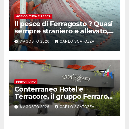
AGRICOLTURA E PESCA
Il pesce di Ferragosto ? Quasi
sempre straniero e allevato,
in sofferenza
7 AGOSTO 2026
CARLO SCATOZZA
PRIMO PIANO
Conterraneo Hotel e
Terracore, il gruppo Ferraro
amplia l’ ospitalità e il gusto
6 AGOSTO 2026
CARLO SCATOZZA
alle porte di Caserta