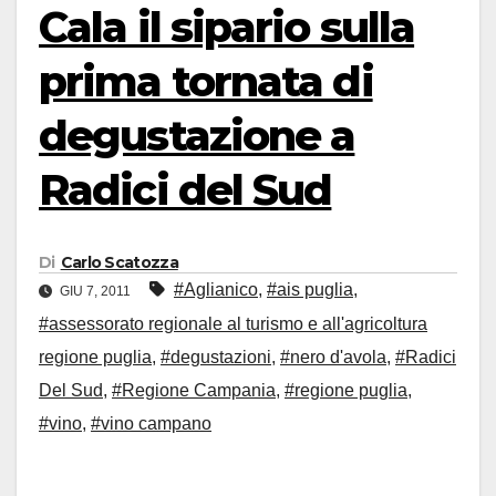
Cala il sipario sulla
prima tornata di
degustazione a
Radici del Sud
Di
Carlo Scatozza
#Aglianico
,
#ais puglia
,
GIU 7, 2011
#assessorato regionale al turismo e all'agricoltura
regione puglia
,
#degustazioni
,
#nero d'avola
,
#Radici
Del Sud
,
#Regione Campania
,
#regione puglia
,
#vino
,
#vino campano