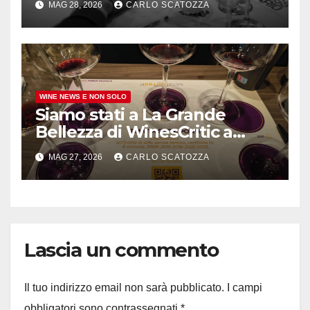
MAG 28, 2026
CARLO SCATOZZA
comune irpino
WINE NEWS E NON SOLO
Siamo stati a La Grande
Bellezza di WinesCritic a
Napoli, davvero bello e non
MAG 27, 2026
CARLO SCATOZZA
banale
Lascia un commento
Il tuo indirizzo email non sarà pubblicato.
I campi
obbligatori sono contrassegnati
*