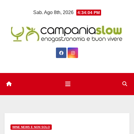
Salta
Sab. Ago 8th, 2026
4:34:05 PM
al
contenuto
WINE NEWS E NON SOLO