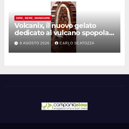
DIRE, BERE, MANGIARE
Volcanix, il nuovo gelato
dedicato al vulcano spopola,
è nato a Caivano
6 AGOSTO 2026
CARLO SCATOZZA